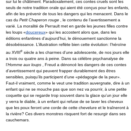
sur lui le châtiment. Paradoxalement, ces contes cruels sont les
seuls de notre tradition orale qui aient été conçus pour les enfants,
afin de les prévenir de tous les dangers qui les menacent. Dans le
cas du
Petit Chaperon rouge
, le contenu de l’avertissement a
varié. La moralité de Perrault met en garde les jeunes filles contre
les loups «
doucereux
» qui les accostent alors que, dans les
éditions enfantines d’aujourd’hui, le dénouement sanctionne la
désobéissance. L’illustration reflète bien cette évolution: l’héroïne
e
au XVIII
siècle a les charmes d’une adolescente, de nos jours elle
a trois ou quatre ans à peine. Dans sa célèbre psychanalyse de
l’
Homme aux loups
, Freud a dénoncé les dangers de ces contes
d’avertissement qui peuvent frapper durablement des êtres
sensibles, puisqu’ils participent d’une «pédagogie de la peur».
Faut-il vraiment, comme le veut une tradition auvergnate, dire à un
enfant qui ne se mouche pas que son nez va pourrir, à une petite
coquette qui se regarde trop souvent dans la glace qu’un jour elle
y verra le diable, à un enfant qui refuse de se laver les cheveux
que les poux feront une corde de cette chevelure et le traîneront à
la rivière? Ces divers monstres risquent fort de resurgir dans ses
cauchemars.