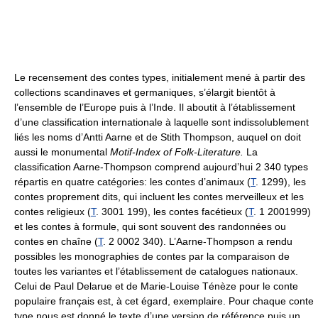
Le recensement des contes types, initialement mené à partir des
collections scandinaves et germaniques, s’élargit bientôt à
l’ensemble de l’Europe puis à l’Inde. Il aboutit à l’établissement
d’une classification internationale à laquelle sont indissolublement
liés les noms d’Antti Aarne et de Stith Thompson, auquel on doit
aussi le monumental
Motif-Index of Folk-Literature.
La
classification Aarne-Thompson comprend aujourd’hui 2 340 types
répartis en quatre catégories: les contes d’animaux (
T
. 1299), les
contes proprement dits, qui incluent les contes merveilleux et les
contes religieux (
T
. 3001 199), les contes facétieux (
T
. 1 2001999)
et les contes à formule, qui sont souvent des randonnées ou
contes en chaîne (
T
. 2 0002 340). L’Aarne-Thompson a rendu
possibles les monographies de contes par la comparaison de
toutes les variantes et l’établissement de catalogues nationaux.
Celui de Paul Delarue et de Marie-Louise Ténèze pour le conte
populaire français est, à cet égard, exemplaire. Pour chaque conte
type nous est donné le texte d’une version de référence puis un