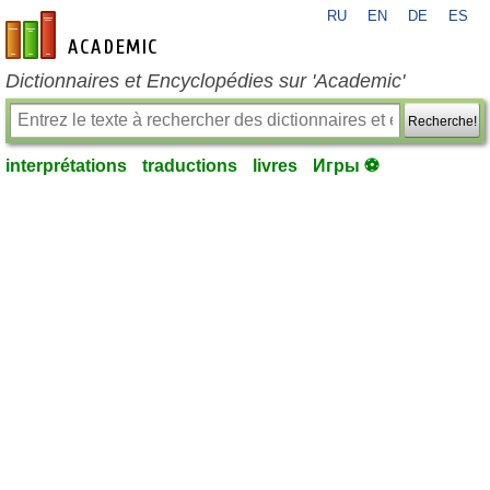
RU
EN
DE
ES
fr-academic.com
Dictionnaires et Encyclopédies sur 'Academic'
Recherche!
interprétations
traductions
livres
Игры ⚽