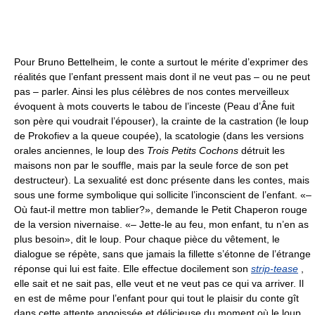
Pour Bruno Bettelheim, le conte a surtout le mérite d’exprimer des
réalités que l’enfant pressent mais dont il ne veut pas – ou ne peut
pas – parler. Ainsi les plus célèbres de nos contes merveilleux
évoquent à mots couverts le tabou de l’inceste (Peau d’Âne fuit
son père qui voudrait l’épouser), la crainte de la castration (le loup
de Prokofiev a la queue coupée), la scatologie (dans les versions
orales anciennes, le loup des
Trois Petits Cochons
détruit les
maisons non par le souffle, mais par la seule force de son pet
destructeur). La sexualité est donc présente dans les contes, mais
sous une forme symbolique qui sollicite l’inconscient de l’enfant. «–
Où faut-il mettre mon tablier?», demande le Petit Chaperon rouge
de la version nivernaise. «– Jette-le au feu, mon enfant, tu n’en as
plus besoin», dit le loup. Pour chaque pièce du vêtement, le
dialogue se répète, sans que jamais la fillette s’étonne de l’étrange
réponse qui lui est faite. Elle effectue docilement son
strip-tease
,
elle sait et ne sait pas, elle veut et ne veut pas ce qui va arriver. Il
en est de même pour l’enfant pour qui tout le plaisir du conte gît
dans cette attente angoissée et délicieuse du moment où le loup