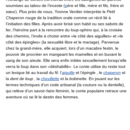
soumises au tabou de l’inceste (
p
ère et fille, mère et fils, frère et
sœur). Plus près de nous, Yvonne Verdier interprète le
Petit
Chaperon rouge
de la tradition orale comme un récit lié à
l’initiation des filles. Après avoir brisé son habit ou ses sabots de
fer, l’héroïne part à la rencontre du loup-sphinx qui, à la croisée
des chemins, l’invite à choisir entre «le côté des aiguilles» et «le
côté des épingles» (la sexualité libre et le mariage). Parvenue
chez la grand-mère, elle acquiert, lors d’un macabre festin, le
pouvoir de procréer en mangeant les mamelles et en buvant le
sang de son aïeule. Elle sera enfin initiée sexuellement lorsqu’elle
verra le loup dans son «déshabillé». Le conte utilise du reste tout
un lexique lié au travail du fil: l’
aiguille
et l’
épingle
, le
chaperon
et
la
dent de loup
, la
chevillette
et la
bobinette.
En jouant sur les
termes techniques d’un code artisanal (la couture ou la dentelle),
qui relève d’un savoir-faire féminin, le conte populaire retrace une
aventure où se lit le destin des femmes.