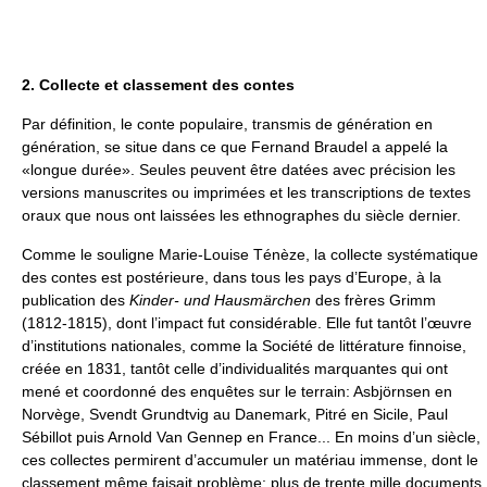
2. Collecte et classement des contes
Par définition, le conte populaire, transmis de génération en
génération, se situe dans ce que Fernand Braudel a appelé la
«longue durée». Seules peuvent être datées avec précision les
versions manuscrites ou imprimées et les transcriptions de textes
oraux que nous ont laissées les ethnographes du siècle dernier.
Comme le souligne Marie-Louise Ténèze, la collecte systématique
des contes est postérieure, dans tous les pays d’Europe, à la
publication des
Kinder- und Hausmärchen
des frères Grimm
(1812-1815), dont l’impact fut considérable. Elle fut tantôt l’œuvre
d’institutions nationales, comme la Société de littérature finnoise,
créée en 1831, tantôt celle d’individualités marquantes qui ont
mené et coordonné des enquêtes sur le terrain: Asbjörnsen en
Norvège, Svendt Grundtvig au Danemark, Pitré en Sicile, Paul
Sébillot puis Arnold Van Gennep en France... En moins d’un siècle,
ces collectes permirent d’accumuler un matériau immense, dont le
classement même faisait problème: plus de trente mille documents