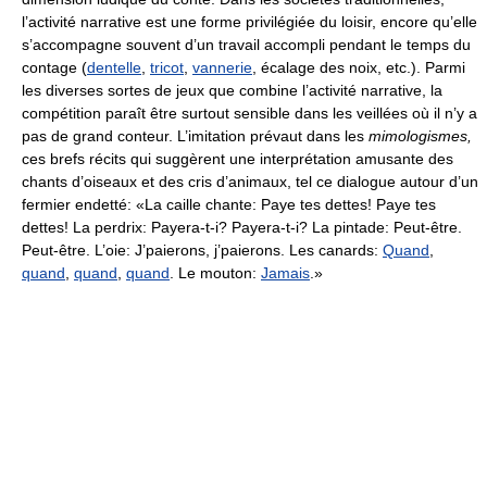
l’activité narrative est une forme privilégiée du loisir, encore qu’elle
s’accompagne souvent d’un travail accompli pendant le temps du
contage (
dentelle
,
tricot
,
vannerie
, écalage des noix, etc.). Parmi
les diverses sortes de jeux que combine l’activité narrative, la
compétition paraît être surtout sensible dans les veillées où il n’y a
pas de grand conteur. L’imitation prévaut dans les
mimologismes,
ces brefs récits qui suggèrent une interprétation amusante des
chants d’oiseaux et des cris d’animaux, tel ce dialogue autour d’un
fermier endetté: «La caille chante: Paye tes dettes! Paye tes
dettes! La perdrix: Payera-t-i? Payera-t-i? La pintade: Peut-être.
Peut-être. L’oie: J’paierons, j’paierons. Les canards:
Quand
,
quand
,
quand
,
quand
. Le mouton:
Jamais
.»